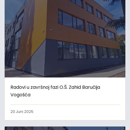
Radovi u završnoj fazi O.Š. Zahid Baručija
Vogošća
20 Juni 2025