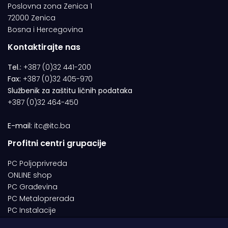
Poslovna zona Zenica 1
72000 Zenica
Bosna i Hercegovina
Kontaktirajte nas
Tel.:
+387 (0)32 441-200
Fax:
+387 (0)32 405-970
Službenik za zaštitu ličnih podataka
+387 (0)32 464-450
E-mail:
itc@itc.ba
Profitni centri grupacije
PC Poljoprivreda
ONLINE shop
PC Građevina
PC Metaloprerada
PC Instalacije