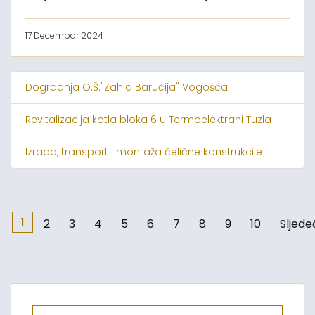
17 Decembar 2024
Dogradnja O.Š."Zahid Baručija" Vogošća
Revitalizacija kotla bloka 6 u Termoelektrani Tuzla
Izrada, transport i montaža čelične konstrukcije
1
2
3
4
5
6
7
8
9
10
Sljede