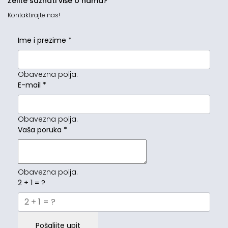
Želite saznati više o nama?
Kontaktirajte nas!
Ime i prezime
*
Obavezna polja.
E-mail
*
Obavezna polja.
Vaša poruka
*
Obavezna polja.
2 + 1 = ?
Pošaljite upit