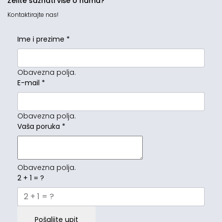
Želite saznati više o nama?
Kontaktirajte nas!
Ime i prezime
*
Obavezna polja.
E-mail
*
Obavezna polja.
Vaša poruka
*
Obavezna polja.
2 + 1 = ?
Pošaljite upit