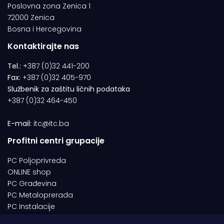
Poslovna zona Zenica 1
72000 Zenica
Bosna i Hercegovina
Kontaktirajte nas
Tel.:
+387 (0)32 441-200
Fax:
+387 (0)32 405-970
Službenik za zaštitu ličnih podataka
+387 (0)32 464-450
E-mail:
itc@itc.ba
Profitni centri grupacije
PC Poljoprivreda
ONLINE shop
PC Građevina
PC Metaloprerada
PC Instalacije