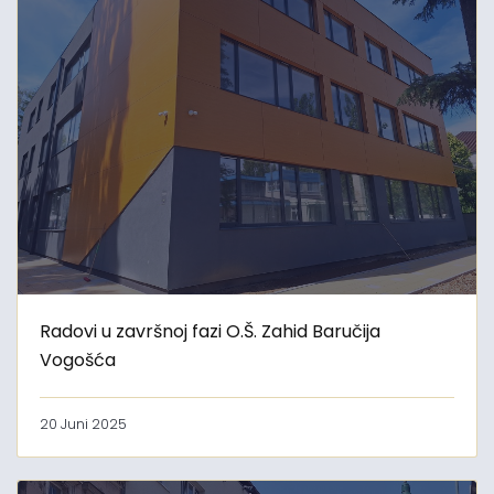
Radovi u završnoj fazi O.Š. Zahid Baručija
Vogošća
20 Juni 2025