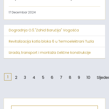
17 Decembar 2024
Dogradnja O.Š."Zahid Baručija" Vogošća
Revitalizacija kotla bloka 6 u Termoelektrani Tuzla
Izrada, transport i montaža čelične konstrukcije
1
2
3
4
5
6
7
8
9
10
Sljede