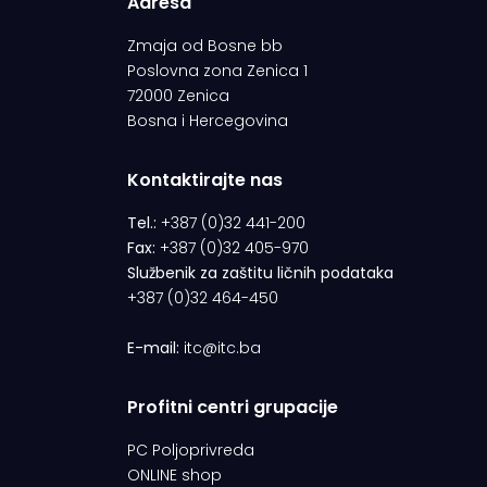
Adresa
Zmaja od Bosne bb
Poslovna zona Zenica 1
72000 Zenica
Bosna i Hercegovina
Kontaktirajte nas
Tel.:
+387 (0)32 441-200
Fax:
+387 (0)32 405-970
Službenik za zaštitu ličnih podataka
+387 (0)32 464-450
E-mail:
itc@itc.ba
Profitni centri grupacije
PC Poljoprivreda
ONLINE shop