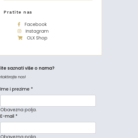
Pratite nas
Facebook
Instagram
OLX Shop
lite saznati više o nama?
taktirajte nas!
Ime i prezime
*
Obavezna polja.
E-mail
*
Obavezna polja.