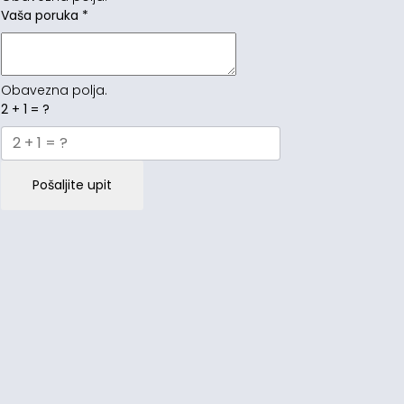
Vaša poruka
*
Obavezna polja.
2 + 1 = ?
Pošaljite upit