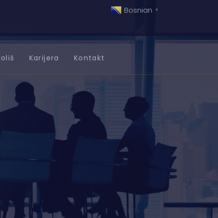
Bosnian
▼
oliš
Karijera
Kontakt