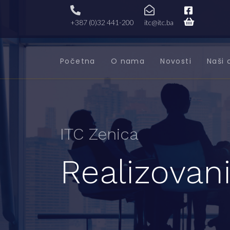
+387 (0)32 441-200
itc@itc.ba
Početna
O nama
Novosti
Naši 
ITC Zenica
Realizovani