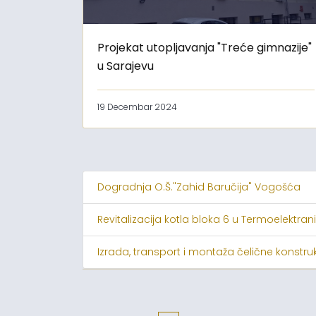
Projekat utopljavanja "Treće gimnazije"
u Sarajevu
19 Decembar 2024
Dogradnja O.Š."Zahid Baručija" Vogošća
Revitalizacija kotla bloka 6 u Termoelektrani
Izrada, transport i montaža čelične konstruk