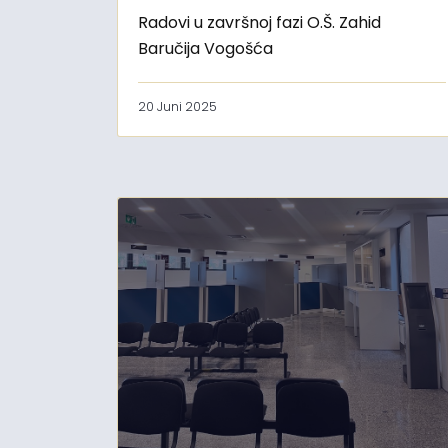
Radovi u završnoj fazi O.Š. Zahid
Baručija Vogošća
20 Juni 2025