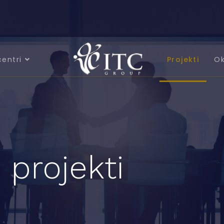
centri
Projekti
Ok
 projekti