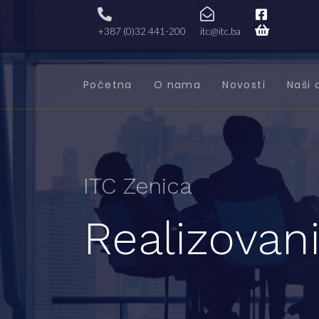
+387 (0)32 441-200
itc@itc.ba
Početna
O nama
Novosti
Naši 
ITC Zenica
Realizovani