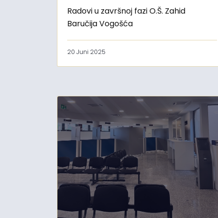
Radovi u završnoj fazi O.Š. Zahid
Baručija Vogošća
20 Juni 2025