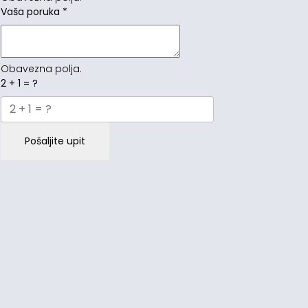
Vaša poruka
*
Obavezna polja.
2 + 1 = ?
Pošaljite upit