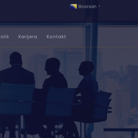
Bosnian
▼
oliš
Karijera
Kontakt