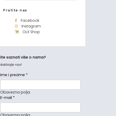
Pratite nas
Facebook
Instagram
OLX Shop
lite saznati više o nama?
taktirajte nas!
Ime i prezime
*
Obavezna polja.
E-mail
*
Obavezna polja.