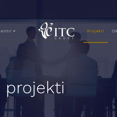
centri
Projekti
Ok
 projekti