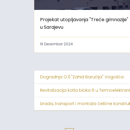
Projekat utopljavanja "Treće gimnazije"
u Sarajevu
19 Decembar 2024
Dogradnja O.Š."Zahid Baručija" Vogošća
Revitalizacija kotla bloka 6 u Termoelektrani
Izrada, transport i montaža čelične konstruk