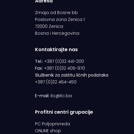
Adresa
Zmaja od Bosne bb
Poslovna zona Zenica 1
72000 Zenica
Bosna i Hercegovina
Kontaktirajte nas
Tel.:
+387 (0)32 441-200
Fax:
+387 (0)32 405-970
Službenik za zaštitu ličnih podataka
+387 (0)32 464-450
E-mail:
itc@itc.ba
Profitni centri grupacije
PC Poljoprivreda
ONLINE shop