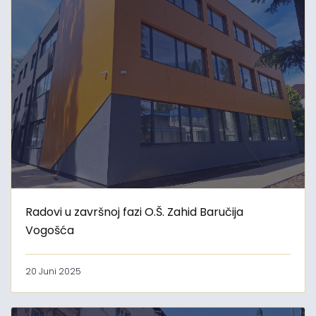
Radovi u završnoj fazi O.Š. Zahid Baručija
Vogošća
20 Juni 2025