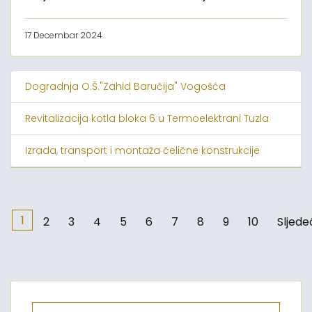
17 Decembar 2024
Dogradnja O.Š."Zahid Baručija" Vogošća
Revitalizacija kotla bloka 6 u Termoelektrani Tuzla
Izrada, transport i montaža čelične konstrukcije
1
2
3
4
5
6
7
8
9
10
Sljede