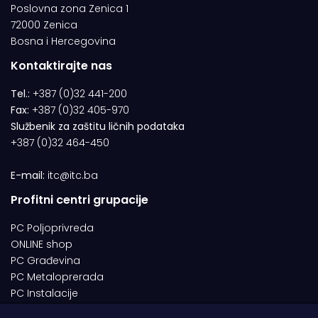
Poslovna zona Zenica 1
72000 Zenica
Bosna i Hercegovina
Kontaktirajte nas
Tel.:
+387 (0)32 441-200
Fax:
+387 (0)32 405-970
Službenik za zaštitu ličnih podataka
+387 (0)32 464-450
E-mail:
itc@itc.ba
Profitni centri grupacije
PC Poljoprivreda
ONLINE shop
PC Građevina
PC Metaloprerada
PC Instalacije