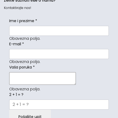
Želite saznati više o nama?
Kontaktirajte nas!
Ime i prezime
*
Obavezna polja.
E-mail
*
Obavezna polja.
Vaša poruka
*
Obavezna polja.
2 + 1 = ?
Pošaljite upit