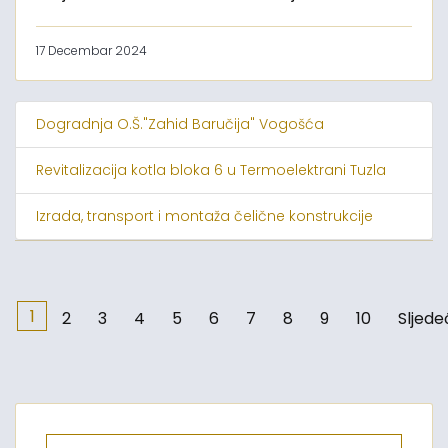
17 Decembar 2024
Dogradnja O.Š."Zahid Baručija" Vogošća
Revitalizacija kotla bloka 6 u Termoelektrani Tuzla
Izrada, transport i montaža čelične konstrukcije
1
2
3
4
5
6
7
8
9
10
Sljede