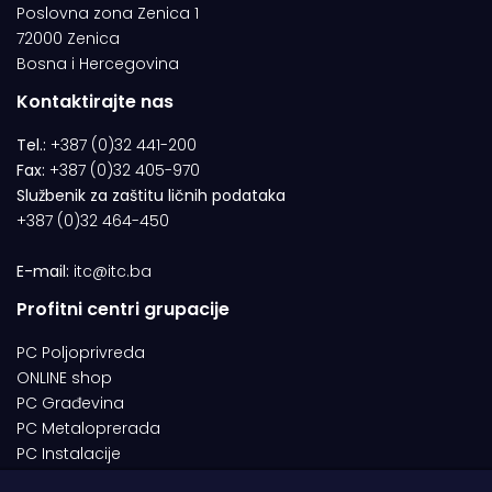
Poslovna zona Zenica 1
72000 Zenica
Bosna i Hercegovina
Kontaktirajte nas
Tel.:
+387 (0)32 441-200
Fax:
+387 (0)32 405-970
Službenik za zaštitu ličnih podataka
+387 (0)32 464-450
E-mail:
itc@itc.ba
Profitni centri grupacije
PC Poljoprivreda
ONLINE shop
PC Građevina
PC Metaloprerada
PC Instalacije