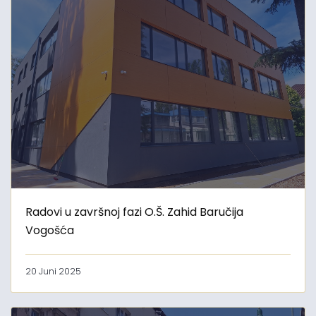
Radovi u završnoj fazi O.Š. Zahid Baručija
Vogošća
20 Juni 2025