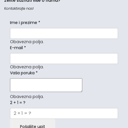
Želite saznati više o nama?
Kontaktirajte nas!
Ime i prezime
*
Obavezna polja.
E-mail
*
Obavezna polja.
Vaša poruka
*
Obavezna polja.
2 + 1 = ?
Pošaljite upit