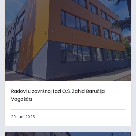
Radovi u završnoj fazi O.Š. Zahid Baručija
Vogošća
20 Juni 2025