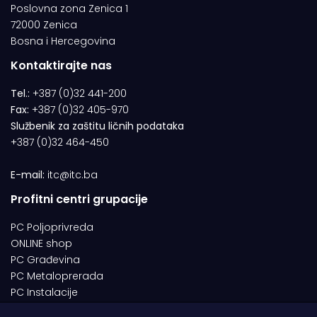
Poslovna zona Zenica 1
72000 Zenica
Bosna i Hercegovina
Kontaktirajte nas
Tel.:
+387 (0)32 441-200
Fax:
+387 (0)32 405-970
Službenik za zaštitu ličnih podataka
+387 (0)32 464-450
E-mail:
itc@itc.ba
Profitni centri grupacije
PC Poljoprivreda
ONLINE shop
PC Građevina
PC Metaloprerada
PC Instalacije