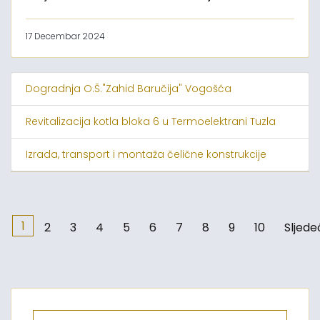
17 Decembar 2024
Dogradnja O.Š."Zahid Baručija" Vogošća
Revitalizacija kotla bloka 6 u Termoelektrani Tuzla
Izrada, transport i montaža čelične konstrukcije
1
2
3
4
5
6
7
8
9
10
Sljede