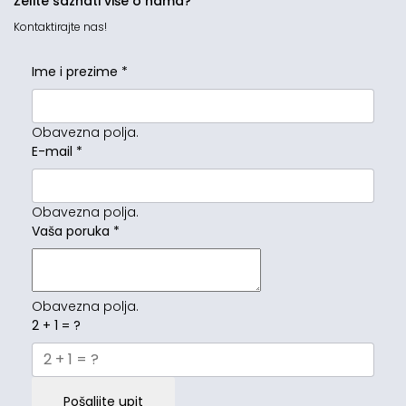
Želite saznati više o nama?
Kontaktirajte nas!
Ime i prezime
*
Obavezna polja.
E-mail
*
Obavezna polja.
Vaša poruka
*
Obavezna polja.
2 + 1 = ?
Pošaljite upit