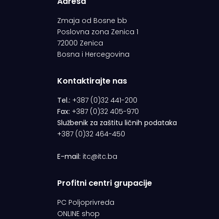
Adresa
Zmaja od Bosne bb
Poslovna zona Zenica 1
72000 Zenica
Bosna i Hercegovina
Kontaktirajte nas
Tel.:
+387 (0)32 441-200
Fax:
+387 (0)32 405-970
Službenik za zaštitu ličnih podataka
+387 (0)32 464-450
E-mail:
itc@itc.ba
Profitni centri grupacije
PC Poljoprivreda
ONLINE shop