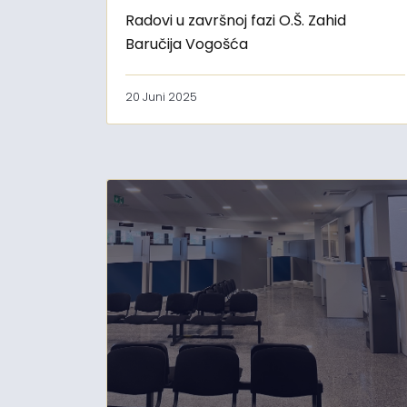
Radovi u završnoj fazi O.Š. Zahid
Baručija Vogošća
20 Juni 2025