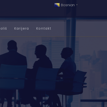
Bosnian
▼
oliš
Karijera
Kontakt