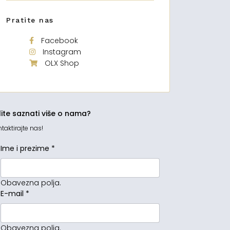
Pratite nas
Facebook
Instagram
OLX Shop
lite saznati više o nama?
taktirajte nas!
Ime i prezime
*
Obavezna polja.
E-mail
*
Obavezna polja.