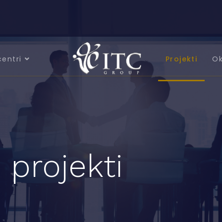
centri
Projekti
Ok
 projekti