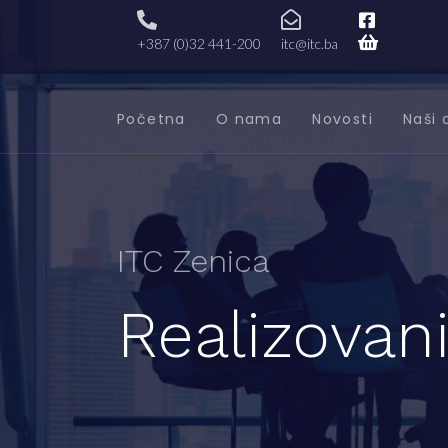
+387 (0)32 441-200
itc@itc.ba
Početna
O nama
Novosti
Naši 
ITC Zenica
Realizovani