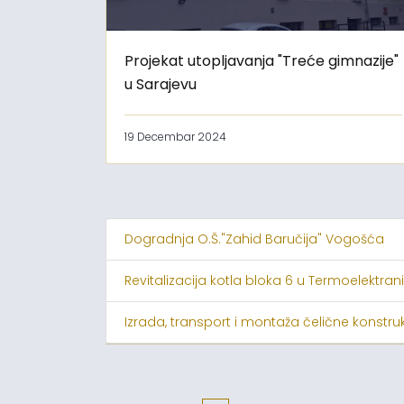
Projekat utopljavanja "Treće gimnazije"
u Sarajevu
19 Decembar 2024
Dogradnja O.Š."Zahid Baručija" Vogošća
Revitalizacija kotla bloka 6 u Termoelektrani
Izrada, transport i montaža čelične konstruk