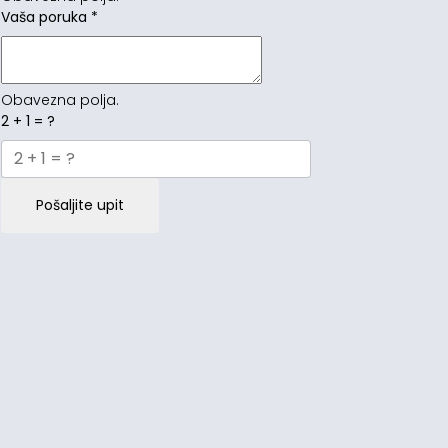
Vaša poruka
*
Obavezna polja.
2 + 1 = ?
Pošaljite upit