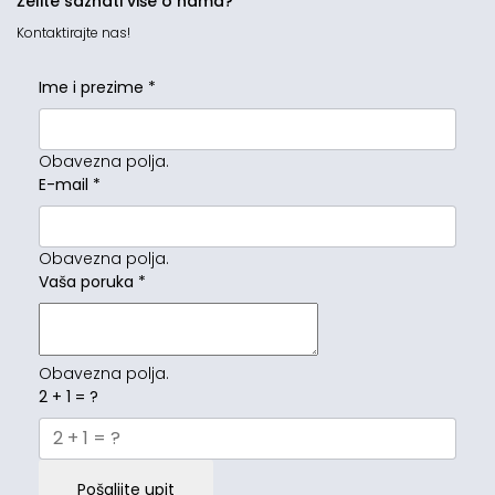
Želite saznati više o nama?
Kontaktirajte nas!
Ime i prezime
*
Obavezna polja.
E-mail
*
Obavezna polja.
Vaša poruka
*
Obavezna polja.
2 + 1 = ?
Pošaljite upit