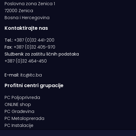
Poslovna zona Zenica 1
72000 Zenica
Bosna i Hercegovina
Kontaktirajte nas
Tel.:
+387 (0)32 441-200
Fax:
+387 (0)32 405-970
Službenik za zaštitu ličnih podataka
+387 (0)32 464-450
E-mail:
itc@itc.ba
Profitni centri grupacije
PC Poljoprivreda
ONLINE shop
PC Građevina
PC Metaloprerada
PC Instalacije