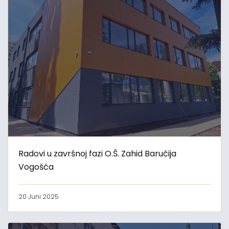
Radovi u završnoj fazi O.Š. Zahid Baručija
Vogošća
20 Juni 2025