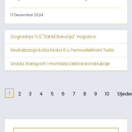
17 Decembar 2024
Dogradnja O.Š."Zahid Baručija" Vogošća
Revitalizacija kotla bloka 6 u Termoelektrani Tuzla
Izrada, transport i montaža čelične konstrukcije
1
2
3
4
5
6
7
8
9
10
Sljede