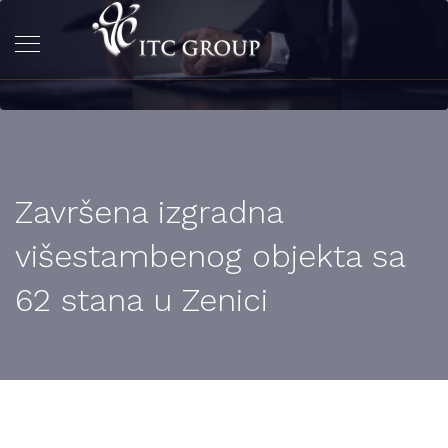
Završena izgradna
višestambenog objekta sa
62 stana u Zenici