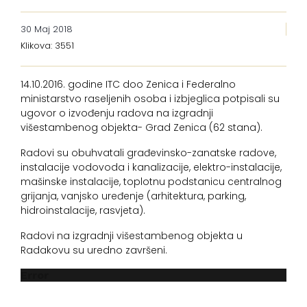
30 Maj 2018
Klikova: 3551
14.10.2016. godine ITC doo Zenica i Federalno
ministarstvo raseljenih osoba i izbjeglica potpisali su
ugovor o izvođenju radova na izgradnji
višestambenog objekta- Grad Zenica (62 stana).
Radovi su obuhvatali građevinsko-zanatske radove,
instalacije vodovoda i kanalizacije, elektro-instalacije,
mašinske instalacije, toplotnu podstanicu centralnog
grijanja, vanjsko uređenje (arhitektura, parking,
hidroinstalacije, rasvjeta).
Radovi na izgradnji višestambenog objekta u
Radakovu su uredno završeni.
Error