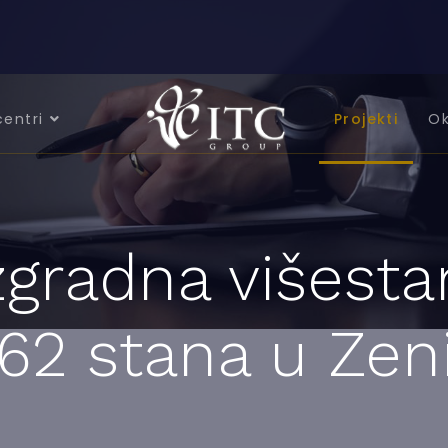
centri
Projekti
Ok
zgradna višes
62 stana u Zeni