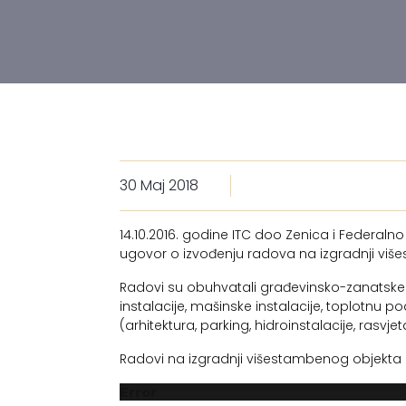
30 Maj 2018
14.10.2016. godine ITC doo Zenica i Federalno
ugovor o izvođenju radova na izgradnji viš
Radovi su obuhvatali građevinsko-zanatske r
instalacije, mašinske instalacije, toplotnu p
(arhitektura, parking, hidroinstalacije, rasvjet
Radovi na izgradnji višestambenog objekta
Error