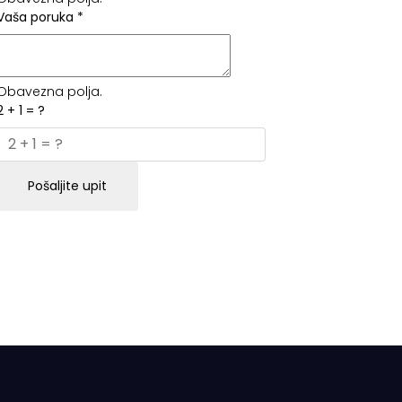
Vaša poruka
*
Obavezna polja.
2 + 1 = ?
Pošaljite upit