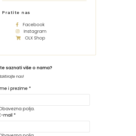
Pratite nas
Facebook
Instagram
OLX Shop
ite saznati više o nama?
aktirajte nas!
Ime i prezime
*
Obavezna polja.
E-mail
*
Obavezna polja.