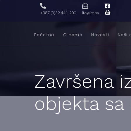
+387 (0)32 441-200
itc@itc.ba
Početna
O nama
Novosti
Naši 
Završena i
objekta sa 