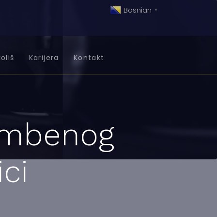
Bosnian
▼
oliš
Karijera
Kontakt
tambenog
ci