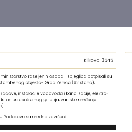
Klikova: 3545
 ministarstvo raseljenih osoba i izbjeglica potpisali su
estambenog objekta- Grad Zenica (62 stana).
adove, instalacije vodovoda i kanalizacije, elektro-
odstanicu centralnog grijanja, vanjsko uređenje
a).
 u Radakovu su uredno završeni.