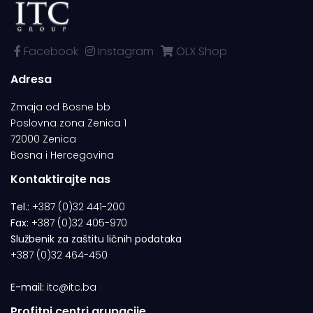
Facebook
Instagram
OLX Shop
Adresa
Zmaja od Bosne bb
Poslovna zona Zenica 1
72000 Zenica
Bosna i Hercegovina
Kontaktirajte nas
Tel.:
+387 (0)32 441-200
Fax:
+387 (0)32 405-970
Službenik za zaštitu ličnih podataka
+387 (0)32 464-450
E-mail:
itc@itc.ba
Profitni centri grupacije