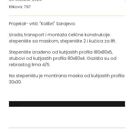
Klikova: 797
Projekat- vrtić "Kolibri" Sarajevo
Izrada, transport i montaža čelične konstrukcije:
stepenište sa maskom, stepenište 2 i kučica za lift.
Stepenište izrađeno od kutijastih profila 180x80x5,
stubovi od kutijastih profila 80x80x4. Gazišta su od
rebrastog lima 4/5.
Na stepeništu je montirana maska od kutijastih profila
30x30.
Error