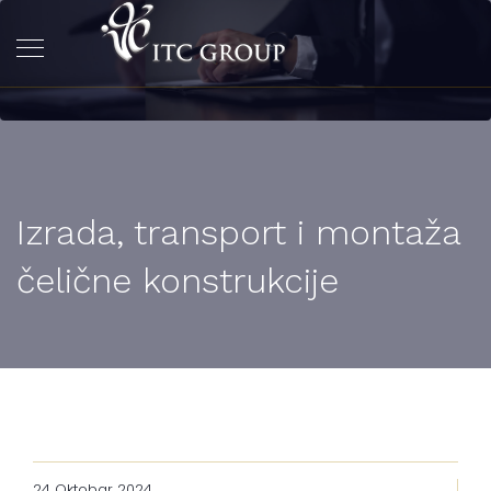
Izrada, transport i montaža
čelične konstrukcije
24 Oktobar 2024