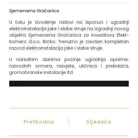
Sjemenarna Gračanica
U toku je izvođenje radovi na isporuci i ugradnji
elektroinstalacija jake i slabe struje na izgradnji novog
objekta Sjemenarna Gračanica za investitora Efekt-
Komerc d.o.o. Brčko. Trenutno je završen kompletan
razvod elektroinstalacija jake i slabe struje.
U narednim danima počinje ugradnja opreme:
razvodnih ormara, rasvjete, utičnica i prekidača,
gromobranske instalacije itd.
Error
Prethodna
Sljedeća