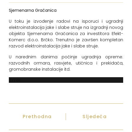
Sjemenarna Gračanica
U toku je izvođenje radovi na isporuci i ugradnji
elektroinstalacija jake i slabe struje na izgradnji novog
objekta Sjemenarna Gračanica za investitora Efekt-
Komerc d.o.o. Brčko. Trenutno je završen kompletan
razvod elektroinstalacija jake i slabe struje.
U narednim danima počinje ugradnja opreme:
razvodnih ormara, rasvjete, utičnica i prekidača,
gromobranske instalacije itd.
Error
Prethodna
Sljedeća