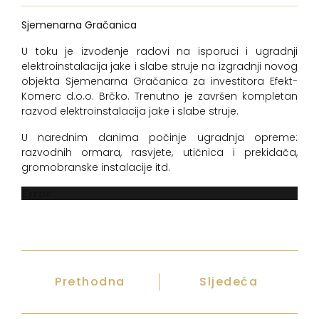
Sjemenarna Gračanica
U toku je izvođenje radovi na isporuci i ugradnji
elektroinstalacija jake i slabe struje na izgradnji novog
objekta Sjemenarna Gračanica za investitora Efekt-
Komerc d.o.o. Brčko. Trenutno je završen kompletan
razvod elektroinstalacija jake i slabe struje.
U narednim danima počinje ugradnja opreme:
razvodnih ormara, rasvjete, utičnica i prekidača,
gromobranske instalacije itd.
Error
Prethodna
Sljedeća