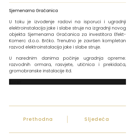
Sjemenarna Gračanica
U toku je izvođenje radovi na isporuci i ugradnji
elektroinstalacija jake i slabe struje na izgradnji novog
objekta Sjemenarna Gračanica za investitora Efekt-
Komerc d.o.o. Brčko. Trenutno je završen kompletan
razvod elektroinstalacija jake i slabe struje.
U narednim danima počinje ugradnja opreme:
razvodnih ormara, rasvjete, utičnica i prekidača,
gromobranske instalacije itd.
Error
Prethodna
Sljedeća