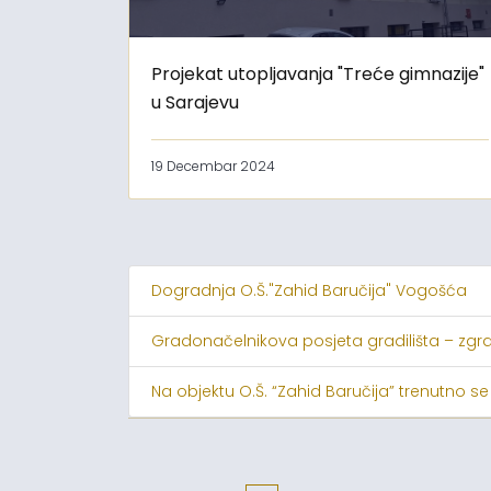
Projekat utopljavanja "Treće gimnazije"
u Sarajevu
19 Decembar 2024
Dogradnja O.Š."Zahid Baručija" Vogošća
Gradonačelnikova posjeta gradilišta – zgr
Na objektu O.Š. “Zahid Baručija” trenutno se