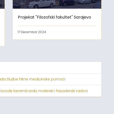
Projekat "Filozofski fakultet" Sarajevo
17 Decembar 2024
ada Službe hitne medicinske pomoći
 izvode keramičarski, molerski i fasaderski radovi