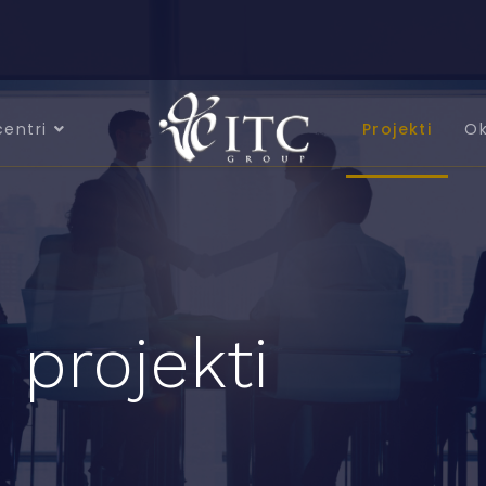
centri
Projekti
Ok
 projekti