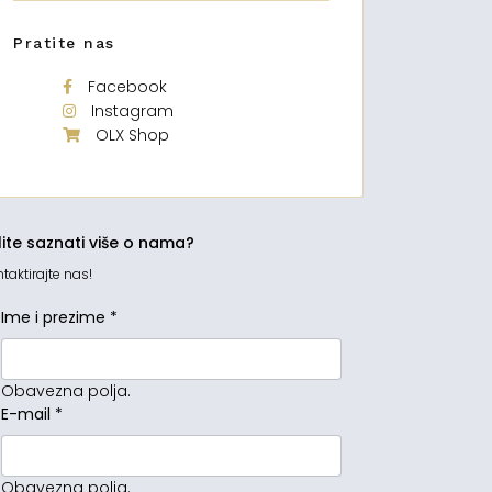
Pratite nas
Facebook
Instagram
OLX Shop
lite saznati više o nama?
taktirajte nas!
Ime i prezime
*
Obavezna polja.
E-mail
*
Obavezna polja.