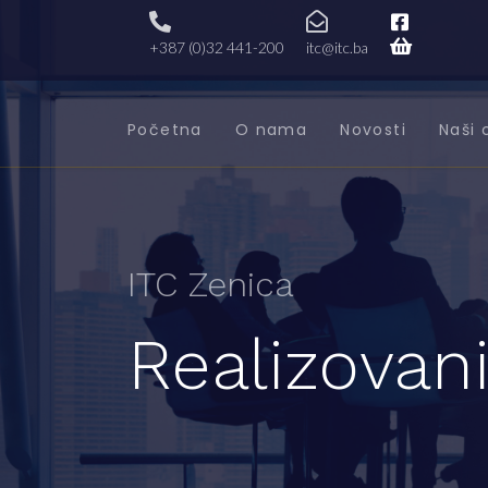
+387 (0)32 441-200
itc@itc.ba
Početna
O nama
Novosti
Naši 
ITC Zenica
Realizovani