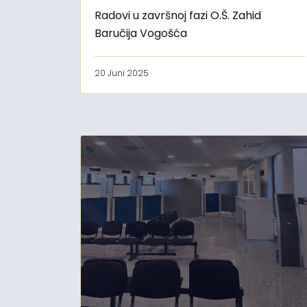
Radovi u završnoj fazi O.Š. Zahid
Baručija Vogošća
20 Juni 2025