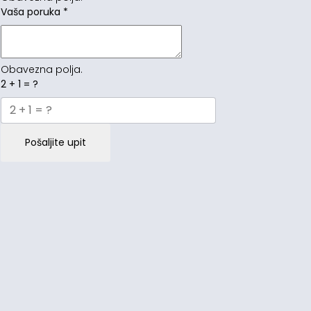
Vaša poruka
*
Obavezna polja.
2 + 1 = ?
Pošaljite upit