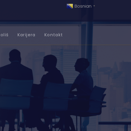
Bosnian
▼
oliš
Karijera
Kontakt