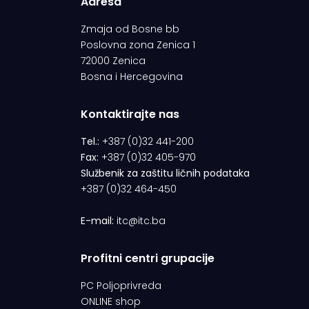
Adresa
Zmaja od Bosne bb
Poslovna zona Zenica 1
72000 Zenica
Bosna i Hercegovina
Kontaktirajte nas
Tel.:
+387 (0)32 441-200
Fax:
+387 (0)32 405-970
Službenik za zaštitu ličnih podataka
+387 (0)32 464-450
E-mail:
itc@itc.ba
Profitni centri grupacije
PC Poljoprivreda
ONLINE shop