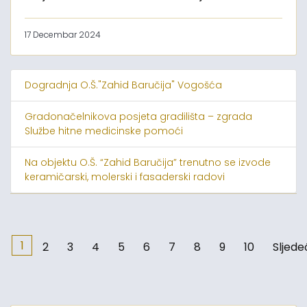
17 Decembar 2024
Dogradnja O.Š."Zahid Baručija" Vogošća
Gradonačelnikova posjeta gradilišta – zgrada
Službe hitne medicinske pomoći
Na objektu O.Š. “Zahid Baručija” trenutno se izvode
keramičarski, molerski i fasaderski radovi
1
2
3
4
5
6
7
8
9
10
Sljede