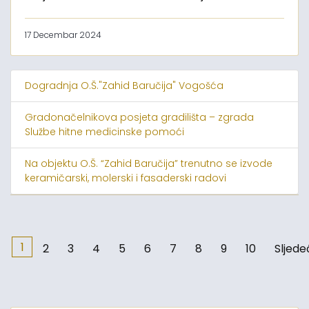
17 Decembar 2024
Dogradnja O.Š."Zahid Baručija" Vogošća
Gradonačelnikova posjeta gradilišta – zgrada
Službe hitne medicinske pomoći
Na objektu O.Š. “Zahid Baručija” trenutno se izvode
keramičarski, molerski i fasaderski radovi
1
2
3
4
5
6
7
8
9
10
Sljede