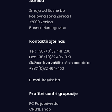
Adresa
Zmaja od Bosne bb
Poslovna zona Zenica 1
72000 Zenica
Bosna i Hercegovina
Kontaktirajte nas
Tel.:
+387 (0)32 441-200
Fax:
+387 (0)32 405-970
Službenik za zaštitu ličnih podataka
+387 (0)32 464-450
E-mail:
itc@itc.ba
Profitni centri grupacije
PC Poljoprivreda
ONLINE shop