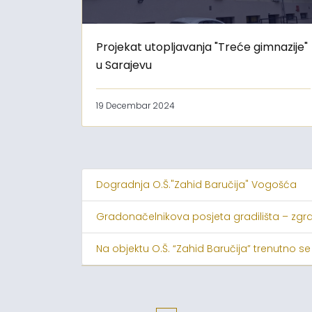
Projekat utopljavanja "Treće gimnazije"
u Sarajevu
19 Decembar 2024
Dogradnja O.Š."Zahid Baručija" Vogošća
Gradonačelnikova posjeta gradilišta – zgr
Na objektu O.Š. “Zahid Baručija” trenutno se