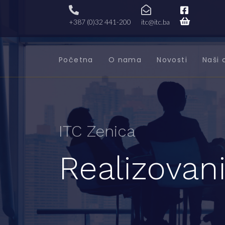
+387 (0)32 441-200
itc@itc.ba
Početna
O nama
Novosti
Naši 
ITC Zenica
Realizovani