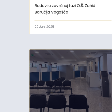
Radovi u završnoj fazi O.Š. Zahid
Baručija Vogošća
20 Juni 2025