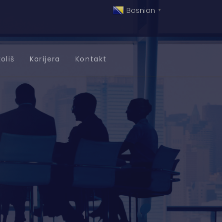
Bosnian
▼
oliš
Karijera
Kontakt