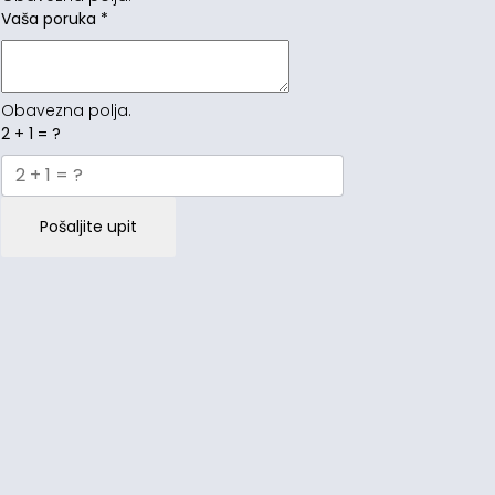
Vaša poruka
*
Obavezna polja.
2 + 1 = ?
Pošaljite upit