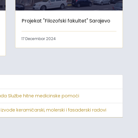
Projekat "Filozofski fakultet" Sarajevo
17 Decembar 2024
ada Službe hitne medicinske pomoći
 izvode keramičarski, molerski i fasaderski radovi