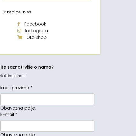
Pratite nas
Facebook
Instagram
OLX Shop
lite saznati više o nama?
taktirajte nas!
Ime i prezime
*
Obavezna polja.
E-mail
*
Obavezna polja.