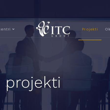
centri
Projekti
Ok
 projekti