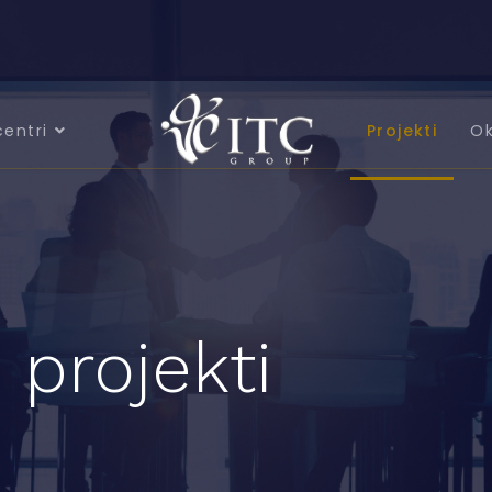
centri
Projekti
Ok
 projekti