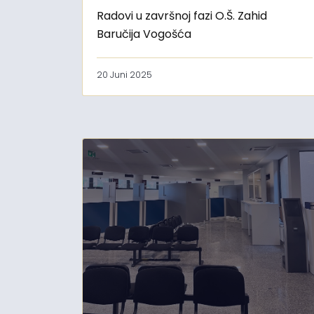
Radovi u završnoj fazi O.Š. Zahid
Baručija Vogošća
20 Juni 2025