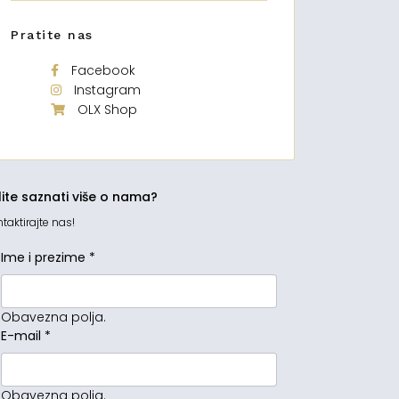
Pratite nas
Facebook
Instagram
OLX Shop
lite saznati više o nama?
taktirajte nas!
Ime i prezime
*
Obavezna polja.
E-mail
*
Obavezna polja.