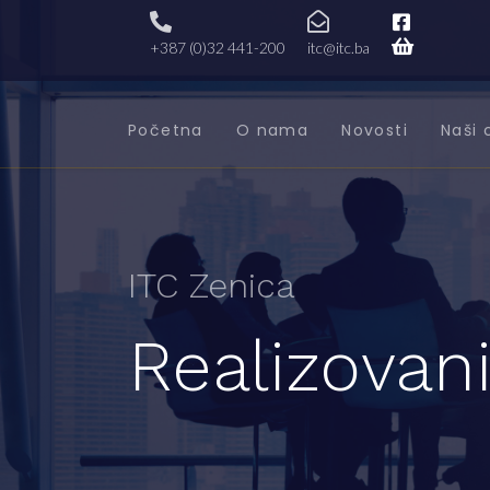
+387 (0)32 441-200
itc@itc.ba
Početna
O nama
Novosti
Naši 
ITC Zenica
Realizovani