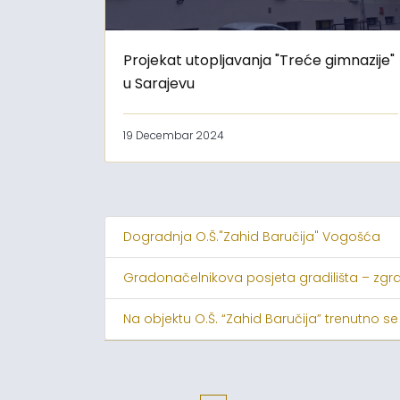
Projekat utopljavanja "Treće gimnazije"
u Sarajevu
19 Decembar 2024
Dogradnja O.Š."Zahid Baručija" Vogošća
Gradonačelnikova posjeta gradilišta – zgr
Na objektu O.Š. “Zahid Baručija” trenutno se