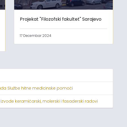
Projekat "Filozofski fakultet" Sarajevo
17 Decembar 2024
ada Službe hitne medicinske pomoći
 izvode keramičarski, molerski i fasaderski radovi