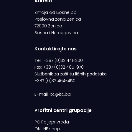
Adresa
Zmaja od Bosne bb
Poslovna zona Zenica 1
72000 Zenica
Bosna i Hercegovina
Kontaktirajte nas
Tel.:
+387 (0)32 441-200
Fax:
+387 (0)32 405-970
Službenik za zaštitu ličnih podataka
+387 (0)32 464-450
E-mail:
itc@itc.ba
Profitni centri grupacije
PC Poljoprivreda
ONLINE shop