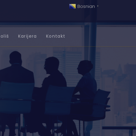
Bosnian
▼
oliš
Karijera
Kontakt