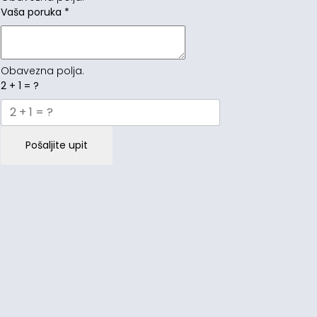
Vaša poruka
*
Obavezna polja.
2 + 1 = ?
Pošaljite upit