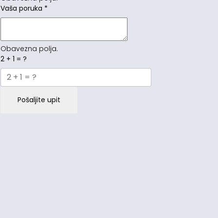
Vaša poruka
*
Obavezna polja.
2 + 1 = ?
Pošaljite upit