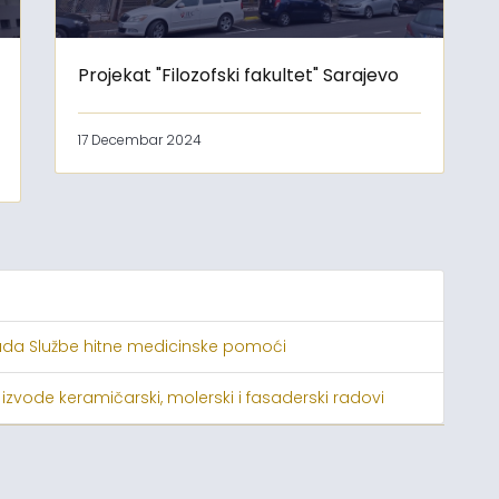
Projekat "Filozofski fakultet" Sarajevo
17 Decembar 2024
ada Službe hitne medicinske pomoći
 izvode keramičarski, molerski i fasaderski radovi