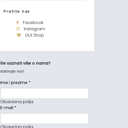
Pratite nas
Facebook
Instagram
OLX Shop
lite saznati više o nama?
taktirajte nas!
Ime i prezime
*
Obavezna polja.
E-mail
*
Obavezna polja.