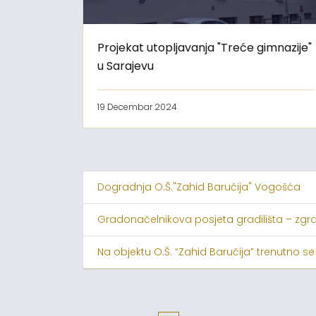
Projekat utopljavanja "Treće gimnazije"
u Sarajevu
19 Decembar 2024
Dogradnja O.Š."Zahid Baručija" Vogošća
Gradonačelnikova posjeta gradilišta – zgr
Na objektu O.Š. “Zahid Baručija” trenutno se