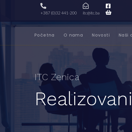
+387 (0)32 441-200
itc@itc.ba
Početna
O nama
Novosti
Naši 
ITC Zenica
Realizovani