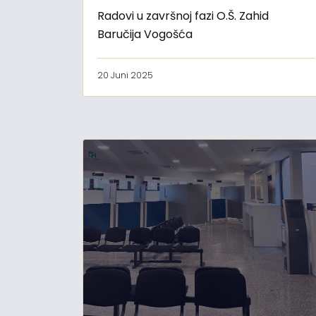
Radovi u završnoj fazi O.Š. Zahid
Baručija Vogošća
20 Juni 2025