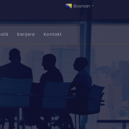
Bosnian
▼
oliš
Karijera
Kontakt