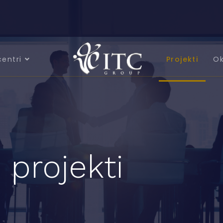
centri
Projekti
Ok
 projekti