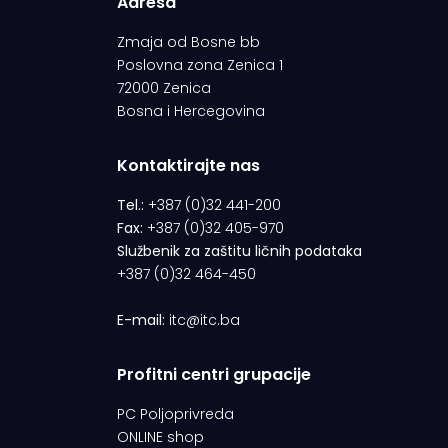
Adresa
Zmaja od Bosne bb
Poslovna zona Zenica 1
72000 Zenica
Bosna i Hercegovina
Kontaktirajte nas
Tel.:
+387 (0)32 441-200
Fax:
+387 (0)32 405-970
Službenik za zaštitu ličnih podataka
+387 (0)32 464-450
E-mail:
itc@itc.ba
Profitni centri grupacije
PC Poljoprivreda
ONLINE shop