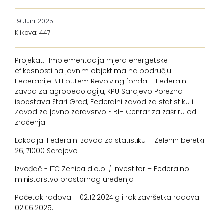
19 Juni 2025
Klikova: 447
Projekat: "Implementacija mjera energetske
efikasnosti na javnim objektima na području
Federacije BiH putem Revolving fonda – Federalni
zavod za agropedologiju, KPU Sarajevo Porezna
ispostava Stari Grad, Federalni zavod za statistiku i
Zavod za javno zdravstvo F BiH Centar za zaštitu od
zračenja
Lokacija: Federalni zavod za statistiku – Zelenih beretki
26, 71000 Sarajevo
Izvođač - ITC Zenica d.o.o. / Investitor – Federalno
ministarstvo prostornog uređenja
Početak radova – 02.12.2024.g i rok završetka radova
02.06.2025.