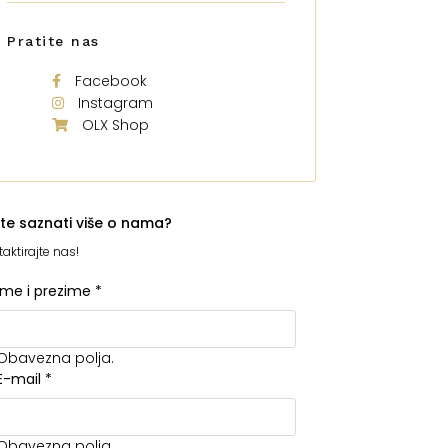
Pratite nas
Facebook
Instagram
OLX Shop
ite saznati više o nama?
aktirajte nas!
Ime i prezime
*
Obavezna polja.
E-mail
*
Obavezna polja.