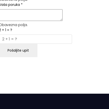
Vaša poruka
*
Obavezna polja.
2 + 1 = ?
Pošaljite upit