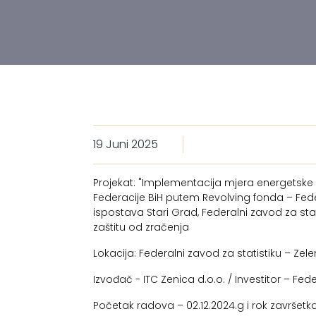
19 Juni 2025
Projekat: "Implementacija mjera energetske
Federacije BiH putem Revolving fonda – Fed
ispostava Stari Grad, Federalni zavod za sta
zaštitu od zračenja
Lokacija: Federalni zavod za statistiku – Zele
Izvođač - ITC Zenica d.o.o. / Investitor – F
Početak radova – 02.12.2024.g i rok završetk