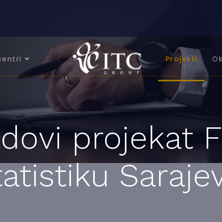
centri
Projekti
Ok
dovi projekat 
atistiku Saraje