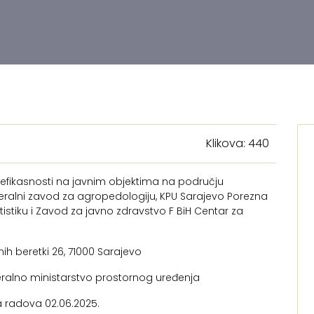
Klikova: 440
 efikasnosti na javnim objektima na području
eralni zavod za agropedologiju, KPU Sarajevo Porezna
tistiku i Zavod za javno zdravstvo F BiH Centar za
nih beretki 26, 71000 Sarajevo
ederalno ministarstvo prostornog uređenja
a radova 02.06.2025.