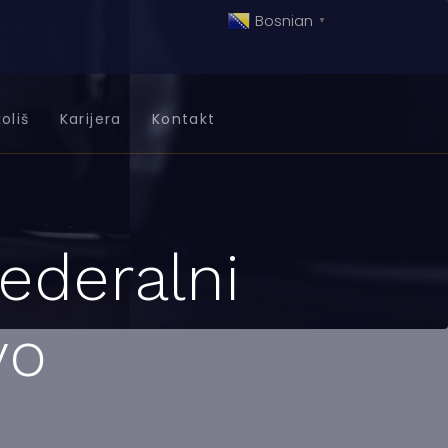
Bosnian
▼
oliš
Karijera
Kontakt
Federalni
vo