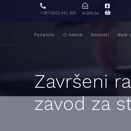
+387 (0)32 441-200
itc@itc.ba
Početna
O nama
Novosti
Naši 
Završeni ra
zavod za st