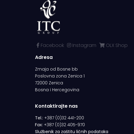
Facebook
Instagram
OLX Shop
Adresa
Zmaja od Bosne bb
Poslovna zona Zenica 1
72000 Zenica
Bosna i Hercegovina
Kontaktirajte nas
Tel.:
+387 (0)32 441-200
Fax:
+387 (0)32 405-970
Službenik za zaštitu ličnih podataka