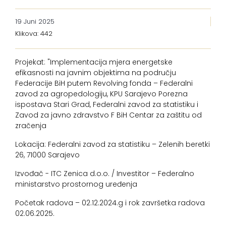
19 Juni 2025
Klikova: 442
Projekat: "Implementacija mjera energetske
efikasnosti na javnim objektima na području
Federacije BiH putem Revolving fonda – Federalni
zavod za agropedologiju, KPU Sarajevo Porezna
ispostava Stari Grad, Federalni zavod za statistiku i
Zavod za javno zdravstvo F BiH Centar za zaštitu od
zračenja
Lokacija: Federalni zavod za statistiku – Zelenih beretki
26, 71000 Sarajevo
Izvođač - ITC Zenica d.o.o. / Investitor – Federalno
ministarstvo prostornog uređenja
Početak radova – 02.12.2024.g i rok završetka radova
02.06.2025.