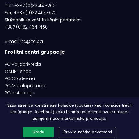
Tel.:
+387 (0)32 441-200
Fax:
+387 (0)32 405-970
Službenik za zaštitu ličnih podataka
+387 (0)32 464-450
E-mail:
itc@itc.ba
Profitni centri grupacije
PC Poljoprivreda
ONLINE shop
PC Građevina
PC Metaloprerada
PC Instalacije
Naša stranica koristi naše kolačiče (cookies) kao i kolačiće trećih
lica (google, facebook) kako bi smo unaprijedili svoje usluge i
© 1994-2026 | ITC d.o.o. Zenica. Sva prava pridržana | Designed by
usmjerili naše marketinške promocije.
Web Studio NESA
Uredu
Pravila zaštite privatnosti
Pravila o zaštiti privatnosti