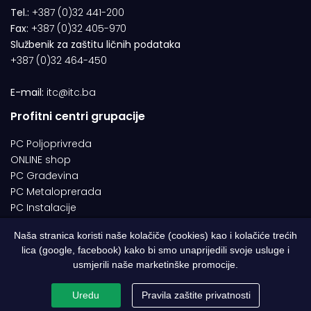
Tel.:
+387 (0)32 441-200
Fax:
+387 (0)32 405-970
Službenik za zaštitu ličnih podataka
+387 (0)32 464-450
E-mail:
itc@itc.ba
Profitni centri grupacije
PC Poljoprivreda
ONLINE shop
PC Građevina
PC Metaloprerada
PC Instalacije
Naša stranica koristi naše kolačiče (cookies) kao i kolačiće trećih
lica (google, facebook) kako bi smo unaprijedili svoje usluge i
© 1994-2026 | ITC d.o.o. Zenica. Sva prava pridržana | Designed by
usmjerili naše marketinške promocije.
Web Studio NESA
Uredu
Pravila zaštite privatnosti
Pravila o zaštiti privatnosti