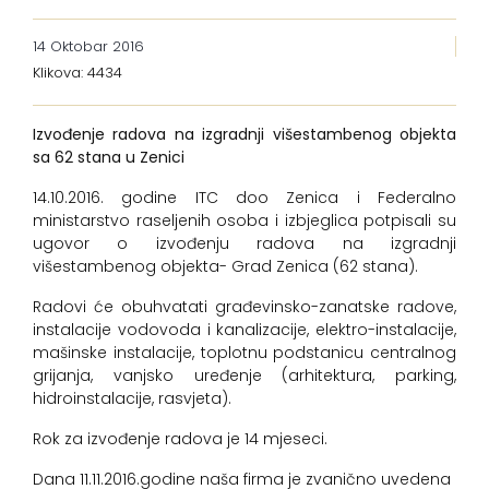
14 Oktobar 2016
Klikova: 4434
Izvođenje radova na izgradnji višestambenog objekta
sa 62 stana u Zenici
14.10.2016. godine ITC doo Zenica i Federalno
ministarstvo raseljenih osoba i izbjeglica potpisali su
ugovor o izvođenju radova na izgradnji
višestambenog objekta- Grad Zenica (62 stana).
Radovi će obuhvatati građevinsko-zanatske radove,
instalacije vodovoda i kanalizacije, elektro-instalacije,
mašinske instalacije, toplotnu podstanicu centralnog
grijanja, vanjsko uređenje (arhitektura, parking,
hidroinstalacije, rasvjeta).
Rok za izvođenje radova je 14 mjeseci.
Dana 11.11.2016.godine naša firma je zvanično uvedena