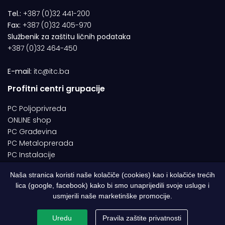
Tel.:
+387 (0)32 441-200
Fax:
+387 (0)32 405-970
Službenik za zaštitu ličnih podataka
+387 (0)32 464-450
E-mail:
itc@itc.ba
Profitni centri grupacije
PC Poljoprivreda
ONLINE shop
PC Građevina
PC Metaloprerada
PC Instalacije
Naša stranica koristi naše kolačiče (cookies) kao i kolačiće trećih
lica (google, facebook) kako bi smo unaprijedili svoje usluge i
© 1994-2026 | ITC d.o.o. Zenica. Sva prava pridržana | Designed by
usmjerili naše marketinške promocije.
Web Studio NESA
Uredu
Pravila zaštite privatnosti
Pravila o zaštiti privatnosti