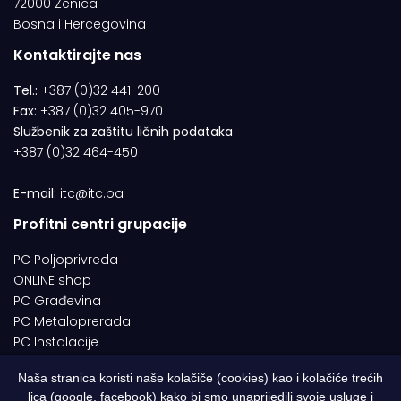
72000 Zenica
Bosna i Hercegovina
Kontaktirajte nas
Tel.:
+387 (0)32 441-200
Fax:
+387 (0)32 405-970
Službenik za zaštitu ličnih podataka
+387 (0)32 464-450
E-mail:
itc@itc.ba
Profitni centri grupacije
PC Poljoprivreda
ONLINE shop
PC Građevina
PC Metaloprerada
PC Instalacije
Naša stranica koristi naše kolačiče (cookies) kao i kolačiće trećih
lica (google, facebook) kako bi smo unaprijedili svoje usluge i