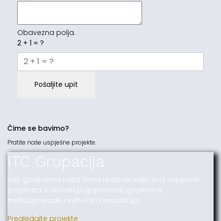
Obavezna polja.
2 + 1 = ?
Pošaljite upit
Čime se bavimo?
Pratite naše uspješne projekte.
ITC Grupacija
Već godinama naša firma realizuje veliki broj uspješnih
projekata iz oblasti poljoprivrede, građevine,
metaloprerade i svih vrsta instalacija.
Pregledajte projekte