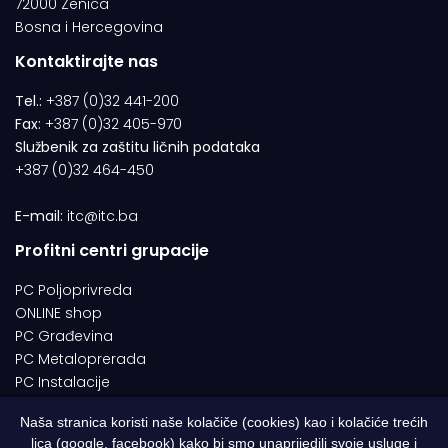
72000 Zenica
Bosna i Hercegovina
Kontaktirajte nas
Tel.:
+387 (0)32 441-200
Fax:
+387 (0)32 405-970
Službenik za zaštitu ličnih podataka
+387 (0)32 464-450
E-mail:
itc@itc.ba
Profitni centri grupacije
PC Poljoprivreda
ONLINE shop
PC Građevina
PC Metaloprerada
PC Instalacije
Naša stranica koristi naše kolačiče (cookies) kao i kolačiće trećih
lica (google, facebook) kako bi smo unaprijedili svoje usluge i