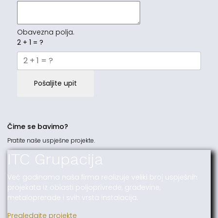
Obavezna polja.
2 + 1 = ?
Pošaljite upit
Čime se bavimo?
Pratite naše uspješne projekte.
ITC Grupacija
Već godinama naša firma realizuje veliki broj uspješnih
projekata iz oblasti poljoprivrede, građevine,
metaloprerade i svih vrsta instalacija.
Pregledajte projekte