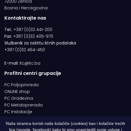
72000 Zenica
Bosna i Hercegovina
Kontaktirajte nas
Tel.:
+387 (0)32 441-200
Fax:
+387 (0)32 405-970
Službenik za zaštitu ličnih podataka
+387 (0)32 464-450
E-mail:
itc@itc.ba
Profitni centri grupacije
PC Poljoprivreda
ONLINE shop
PC Građevina
PC Metaloprerada
PC Instalacije
Naša stranica koristi naše kolačiče (cookies) kao i kolačiće trećih
lica (google, facebook) kako bi smo unaprijedili svoje usluge i