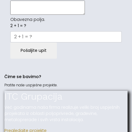
Obavezna polja.
2 + 1 = ?
Pošaljite upit
Čime se bavimo?
Pratite naše uspješne projekte.
ITC Grupacija
Već godinama naša firma realizuje veliki broj uspješnih
projekata iz oblasti poljoprivrede, građevine,
metaloprerade i svih vrsta instalacija.
Pregledajte projekte