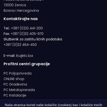
72000 Zenica
Bosna i Hercegovina
Kontaktirajte nas
Tel.:
+387 (0)32 441-200
Fax:
+387 (0)32 405-970
Službenik za zaštitu ličnih podataka
+387 (0)32 464-450
E-mail:
itc@itc.ba
Profitni centri grupacije
PC Poljoprivreda
ONLINE shop
PC Građevina
PC Metaloprerada
PC Instalacije
Naša stranica koristi naše kolačiče (cookies) kao i kolačiće trećih