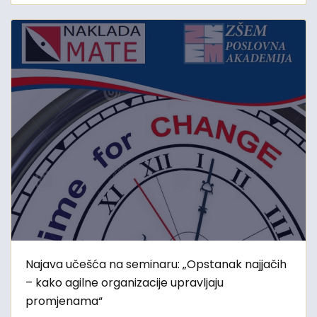
Najava učešća na seminaru: „Opstanak najjačih
– kako agilne organizacije upravljaju
promjenama“