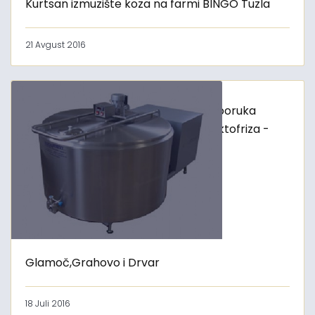
Kurtsan izmuzište koza na farmi BINGO Tuzla
21 Avgust 2016
Isporuka
laktofriza -
Glamoč,Grahovo i Drvar
18 Juli 2016