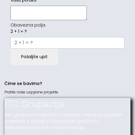
Vaša poruka
*
Obavezna polja.
2 + 1 = ?
Pošaljite upit
Čime se bavimo?
Pratite naše uspješne projekte.
ITC Grupacija
Već godinama naša firma realizuje veliki broj uspješnih
projekata iz oblasti poljoprivrede, građevine,
metaloprerade i svih vrsta instalacija.