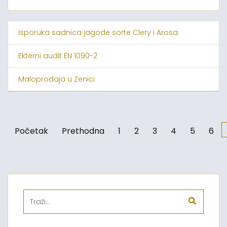
Isporuka sadnica jagode sorte Clery i Arosa
Ekterni audit EN 1090-2
Maloprodaja u Zenici
Početak
Prethodna
1
2
3
4
5
6