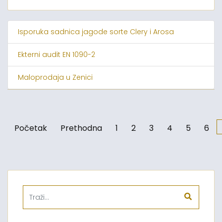
Isporuka sadnica jagode sorte Clery i Arosa
Ekterni audit EN 1090-2
Maloprodaja u Zenici
Početak
Prethodna
1
2
3
4
5
6