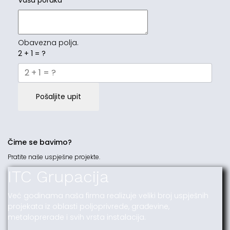
Vaša poruka
*
Obavezna polja.
2 + 1 = ?
Pošaljite upit
Čime se bavimo?
Pratite naše uspješne projekte.
ITC Grupacija
Već godinama naša firma realizuje veliki broj uspješnih
projekata iz oblasti poljoprivrede, građevine,
metaloprerade i svih vrsta instalacija.