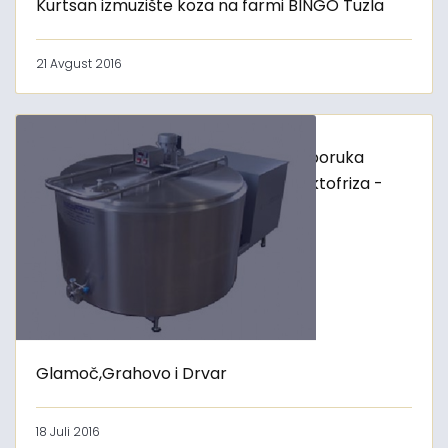
Kurtsan izmuzište koza na farmi BINGO Tuzla
21 Avgust 2016
Isporuka
laktofriza -
Glamoč,Grahovo i Drvar
18 Juli 2016