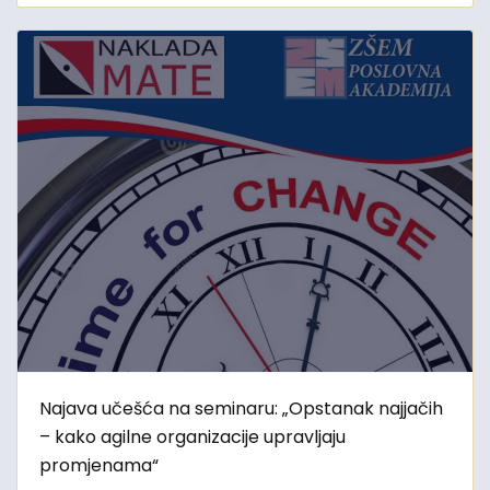
Najava učešća na seminaru: „Opstanak najjačih
– kako agilne organizacije upravljaju
promjenama“