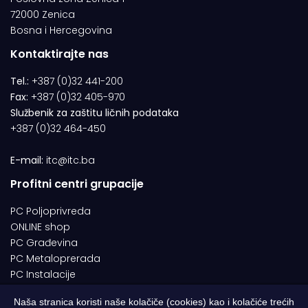
72000 Zenica
Bosna i Hercegovina
Kontaktirajte nas
Tel.:
+387 (0)32 441-200
Fax:
+387 (0)32 405-970
Službenik za zaštitu ličnih podataka
+387 (0)32 464-450
E-mail:
itc@itc.ba
Profitni centri grupacije
PC Poljoprivreda
ONLINE shop
PC Građevina
PC Metaloprerada
PC Instalacije
Naša stranica koristi naše kolačiče (cookies) kao i kolačiće trećih