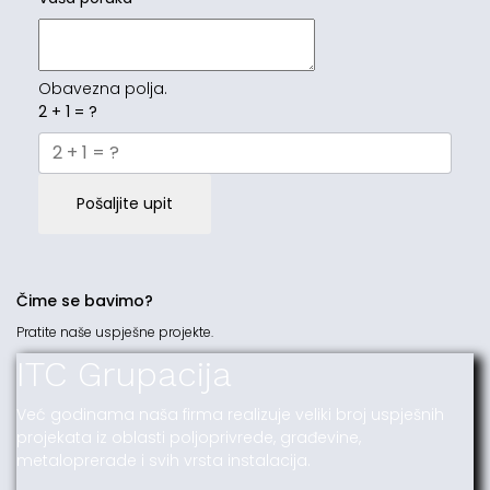
Obavezna polja.
2 + 1 = ?
Pošaljite upit
Čime se bavimo?
Pratite naše uspješne projekte.
ITC Grupacija
Već godinama naša firma realizuje veliki broj uspješnih
projekata iz oblasti poljoprivrede, građevine,
metaloprerade i svih vrsta instalacija.