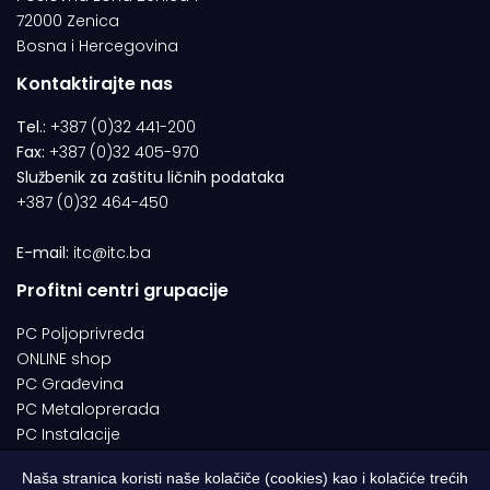
72000 Zenica
Bosna i Hercegovina
Kontaktirajte nas
Tel.:
+387 (0)32 441-200
Fax:
+387 (0)32 405-970
Službenik za zaštitu ličnih podataka
+387 (0)32 464-450
E-mail:
itc@itc.ba
Profitni centri grupacije
PC Poljoprivreda
ONLINE shop
PC Građevina
PC Metaloprerada
PC Instalacije
Naša stranica koristi naše kolačiče (cookies) kao i kolačiće trećih