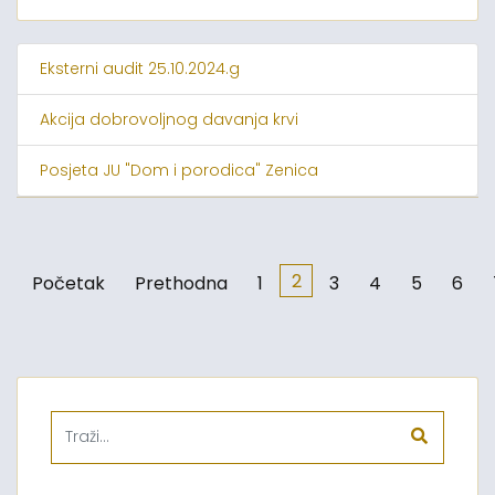
Eksterni audit 25.10.2024.g
Akcija dobrovoljnog davanja krvi
Posjeta JU "Dom i porodica" Zenica
2
Početak
Prethodna
1
3
4
5
6