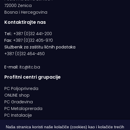
72000 Zenica
Bosna i Hercegovina
Kontaktirajte nas
Tel.:
+387 (0)32 441-200
Fax:
+387 (0)32 405-970
Službenik za zaštitu ličnih podataka
+387 (0)32 464-450
E-mail:
itc@itc.ba
Profitni centri grupacije
PC Poljoprivreda
ONLINE shop
PC Građevina
PC Metaloprerada
PC Instalacije
Naša stranica koristi naše kolačiče (cookies) kao i kolačiće trećih