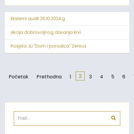
Eksterni audit 25.10.2024.g
Akcija dobrovoljnog davanja krvi
Posjeta JU "Dom i porodica" Zenica
2
Početak
Prethodna
1
3
4
5
6