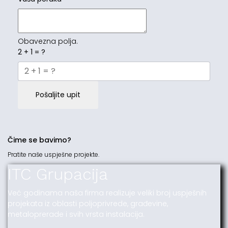
Obavezna polja.
2 + 1 = ?
Pošaljite upit
Čime se bavimo?
Pratite naše uspješne projekte.
ITC Grupacija
Već godinama naša firma realizuje veliki broj uspješnih
projekata iz oblasti poljoprivrede, građevine,
metaloprerade i svih vrsta instalacija.