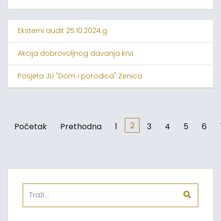
Eksterni audit 25.10.2024.g
Akcija dobrovoljnog davanja krvi
Posjeta JU "Dom i porodica" Zenica
2
Početak
Prethodna
1
3
4
5
6