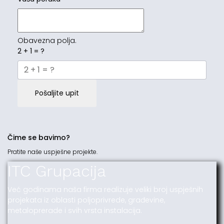
Obavezna polja.
2 + 1 = ?
Pošaljite upit
Čime se bavimo?
Pratite naše uspješne projekte.
ITC Grupacija
Već godinama naša firma realizuje veliki broj uspješnih
projekata iz oblasti poljoprivrede, građevine,
metaloprerade i svih vrsta instalacija.