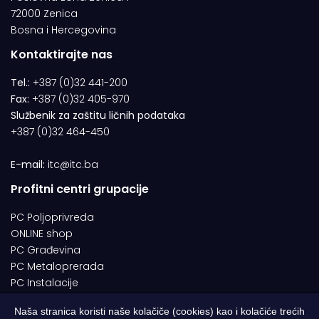
72000 Zenica
Bosna i Hercegovina
Kontaktirajte nas
Tel.:
+387 (0)32 441-200
Fax:
+387 (0)32 405-970
Službenik za zaštitu ličnih podataka
+387 (0)32 464-450
E-mail:
itc@itc.ba
Profitni centri grupacije
PC Poljoprivreda
ONLINE shop
PC Građevina
PC Metaloprerada
PC Instalacije
Naša stranica koristi naše kolačiče (cookies) kao i kolačiće trećih