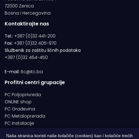
72000 Zenica
Bosna i Hercegovina
Kontaktirajte nas
Tel.:
+387 (0)32 441-200
Fax:
+387 (0)32 405-970
Službenik za zaštitu ličnih podataka
+387 (0)32 464-450
E-mail:
itc@itc.ba
Profitni centri grupacije
PC Poljoprivreda
ONLINE shop
PC Građevina
PC Metaloprerada
PC Instalacije
Naša stranica koristi naše kolačiče (cookies) kao i kolačiće trećih