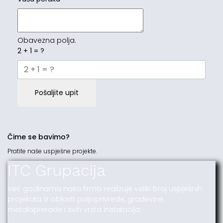
Obavezna polja.
2 + 1 = ?
Pošaljite upit
Čime se bavimo?
Pratite naše uspješne projekte.
ITC Grupacija
Već godinama naša firma realizuje veliki broj uspješnih
projekata iz oblasti poljoprivrede, građevine,
metaloprerade i svih vrsta instalacija.