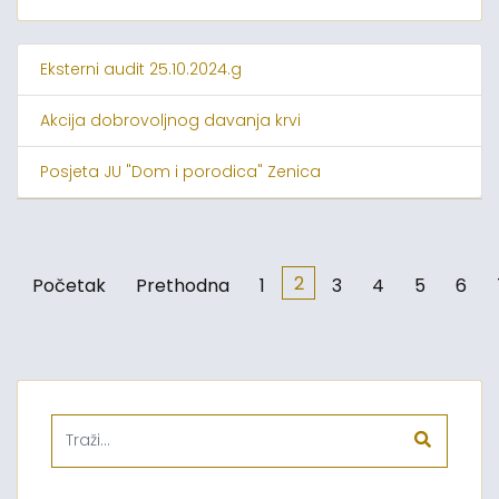
Eksterni audit 25.10.2024.g
Akcija dobrovoljnog davanja krvi
Posjeta JU "Dom i porodica" Zenica
2
Početak
Prethodna
1
3
4
5
6