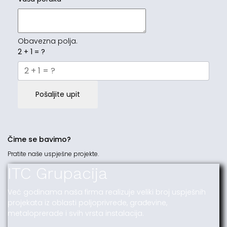
Obavezna polja.
2 + 1 = ?
Pošaljite upit
Čime se bavimo?
Pratite naše uspješne projekte.
ITC Grupacija
Već godinama naša firma realizuje veliki broj uspješnih
projekata iz oblasti poljoprivrede, građevine,
metaloprerade i svih vrsta instalacija.