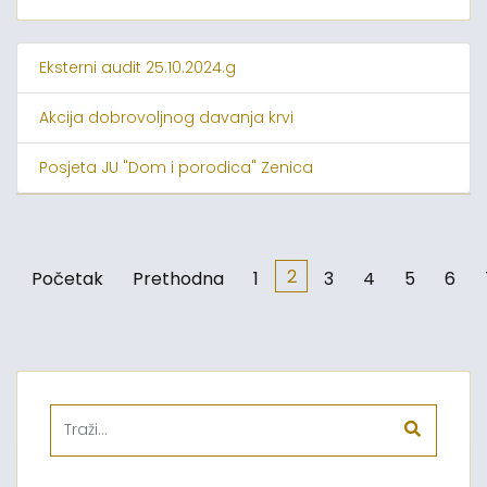
Eksterni audit 25.10.2024.g
Akcija dobrovoljnog davanja krvi
Posjeta JU "Dom i porodica" Zenica
2
Početak
Prethodna
1
3
4
5
6