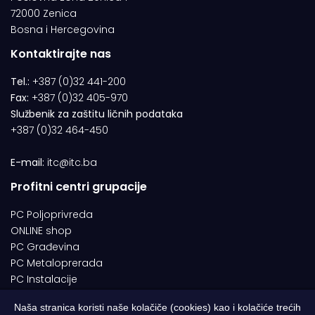
72000 Zenica
Bosna i Hercegovina
Kontaktirajte nas
Tel.:
+387 (0)32 441-200
Fax:
+387 (0)32 405-970
Službenik za zaštitu ličnih podataka
+387 (0)32 464-450
E-mail:
itc@itc.ba
Profitni centri grupacije
PC Poljoprivreda
ONLINE shop
PC Građevina
PC Metaloprerada
PC Instalacije
Naša stranica koristi naše kolačiče (cookies) kao i kolačiće trećih