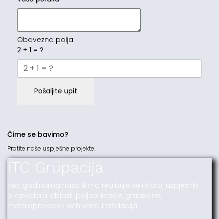
Obavezna polja.
2 + 1 = ?
Pošaljite upit
Čime se bavimo?
Pratite naše uspješne projekte.
ITC Grupacija
Već godinama naša firma realizuje veliki broj uspješnih
projekata iz oblasti poljoprivrede, građevine,
metaloprerade i svih vrsta instalacija.