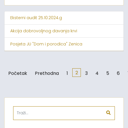
Eksterni audit 25.10.2024.g
Akcija dobrovoljnog davanja krvi
Posjeta JU "Dom i porodica" Zenica
2
Početak
Prethodna
1
3
4
5
6