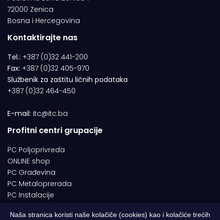
72000 Zenica
Bosna i Hercegovina
Kontaktirajte nas
Tel.:
+387 (0)32 441-200
Fax:
+387 (0)32 405-970
Službenik za zaštitu ličnih podataka
+387 (0)32 464-450
E-mail:
itc@itc.ba
Profitni centri grupacije
PC Poljoprivreda
ONLINE shop
PC Građevina
PC Metaloprerada
PC Instalacije
Naša stranica koristi naše kolačiče (cookies) kao i kolačiće trećih