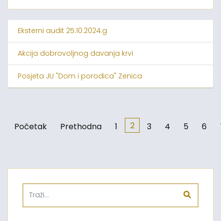
Eksterni audit 25.10.2024.g
Akcija dobrovoljnog davanja krvi
Posjeta JU "Dom i porodica" Zenica
2
Početak
Prethodna
1
3
4
5
6