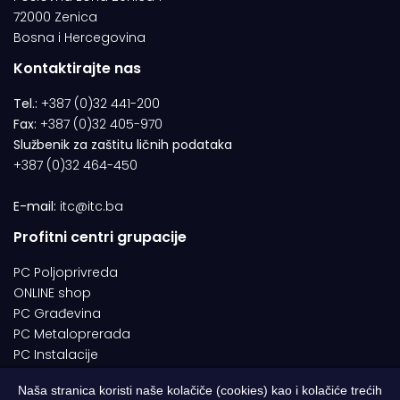
72000 Zenica
Bosna i Hercegovina
Kontaktirajte nas
Tel.:
+387 (0)32 441-200
Fax:
+387 (0)32 405-970
Službenik za zaštitu ličnih podataka
+387 (0)32 464-450
E-mail:
itc@itc.ba
Profitni centri grupacije
PC Poljoprivreda
ONLINE shop
PC Građevina
PC Metaloprerada
PC Instalacije
Naša stranica koristi naše kolačiče (cookies) kao i kolačiće trećih