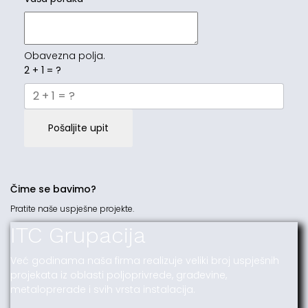
Obavezna polja.
2 + 1 = ?
Pošaljite upit
Čime se bavimo?
Pratite naše uspješne projekte.
ITC Grupacija
Već godinama naša firma realizuje veliki broj uspješnih
projekata iz oblasti poljoprivrede, građevine,
metaloprerade i svih vrsta instalacija.