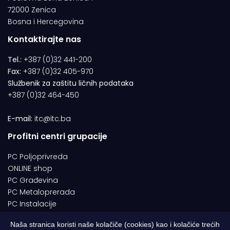
72000 Zenica
Bosna i Hercegovina
Kontaktirajte nas
Tel.:
+387 (0)32 441-200
Fax:
+387 (0)32 405-970
Službenik za zaštitu ličnih podataka
+387 (0)32 464-450
E-mail:
itc@itc.ba
Profitni centri grupacije
PC Poljoprivreda
ONLINE shop
PC Građevina
PC Metaloprerada
PC Instalacije
Naša stranica koristi naše kolačiče (cookies) kao i kolačiće trećih