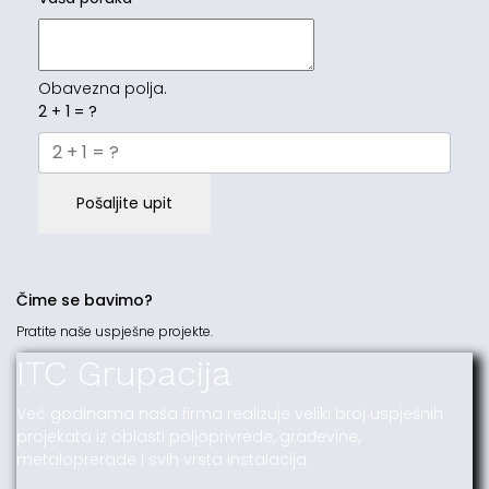
Obavezna polja.
2 + 1 = ?
Pošaljite upit
Čime se bavimo?
Pratite naše uspješne projekte.
ITC Grupacija
Već godinama naša firma realizuje veliki broj uspješnih
projekata iz oblasti poljoprivrede, građevine,
metaloprerade i svih vrsta instalacija.