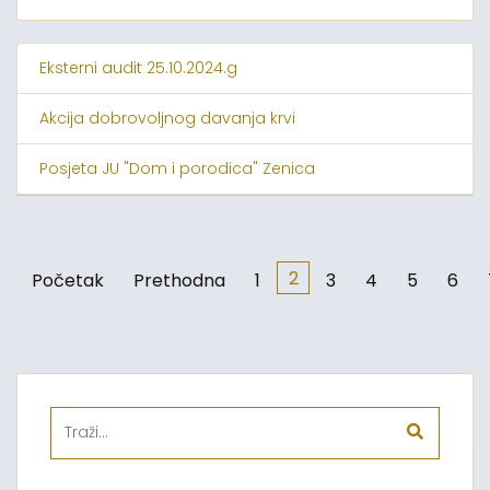
Eksterni audit 25.10.2024.g
Akcija dobrovoljnog davanja krvi
Posjeta JU "Dom i porodica" Zenica
2
Početak
Prethodna
1
3
4
5
6