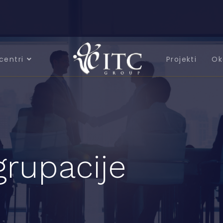
centri
Projekti
Ok
grupacije