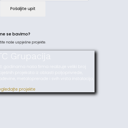
Pošaljite upit
me se bavimo?
tite naše uspješne projekte.
TC Grupacija
ć godinama naša firma realizuje veliki broj
pješnih projekata iz oblasti poljoprivrede,
ađevine, metaloprerade i svih vrsta instalacija.
egledajte projekte