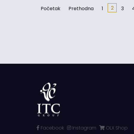
2
Početak
Prethodna
1
3
Facebook
Instagram
OLX Shop