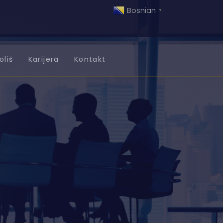
Bosnian
▼
oliš
Karijera
Kontakt