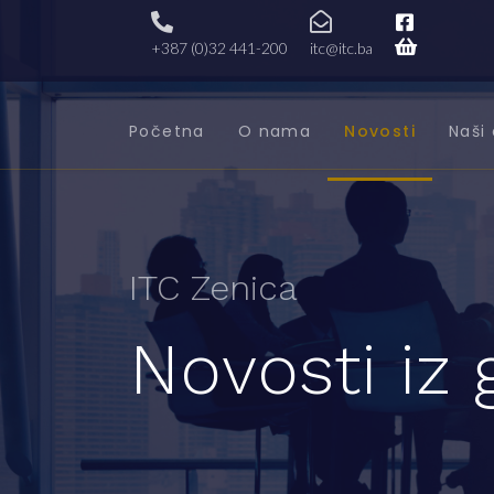
+387 (0)32 441-200
itc@itc.ba
Početna
O nama
Novosti
Naši 
ITC Zenica
Novosti iz 