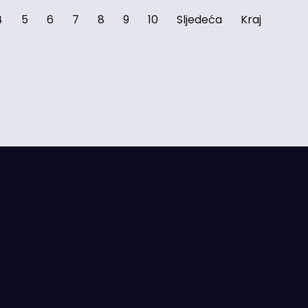
4
5
6
7
8
9
10
Sljedeća
Kraj