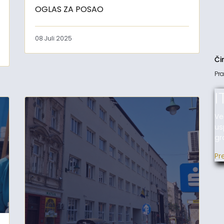
OGLAS ZA POSAO
08 Juli 2025
Či
Pra
I
Ve
us
gr
Pr