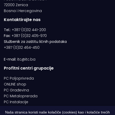
72000 Zenica
Bosna i Hercegovina
Kontaktirajte nas
Tel.:
+387 (0)32 441-200
Fax:
+387 (0)32 405-970
Službenik za zaštitu ličnih podataka
+387 (0)32 464-450
E-mail:
itc@itc.ba
Profitni centri grupacije
PC Poljoprivreda
ONLINE shop
PC Građevina
PC Metaloprerada
PC Instalacije
Naša stranica koristi naše kolačiče (cookies) kao i kolačiće trećih