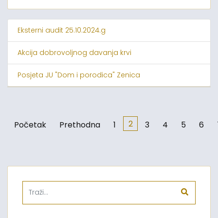
Eksterni audit 25.10.2024.g
Akcija dobrovoljnog davanja krvi
Posjeta JU "Dom i porodica" Zenica
2
Početak
Prethodna
1
3
4
5
6