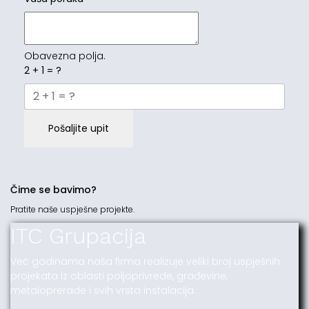
Obavezna polja.
2 + 1 = ?
Pošaljite upit
Čime se bavimo?
Pratite naše uspješne projekte.
ITC Grupacija
Već godinama naša firma realizuje veliki broj uspješnih
projekata iz oblasti poljoprivrede, građevine,
metaloprerade i svih vrsta instalacija.