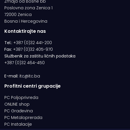
Zmaja od Bosne bb
Poslovna zona Zenica 1
72000 Zenica
Bosna i Hercegovina
Kontaktirajte nas
Tel.:
+387 (0)32 441-200
Fax:
+387 (0)32 405-970
Službenik za zaštitu ličnih podataka
+387 (0)32 464-450
E-mail:
itc@itc.ba
Profitni centri grupacije
PC Poljoprivreda
ONLINE shop
PC Građevina
PC Metaloprerada
PC Instalacije