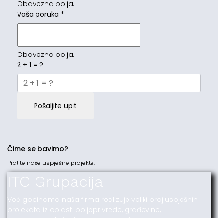
Obavezna polja.
Vaša poruka
*
Obavezna polja.
2 + 1 = ?
Pošaljite upit
Čime se bavimo?
Pratite naše uspješne projekte.
ITC Grupacija
Već godinama naša firma realizuje veliki broj uspješnih
projekata iz oblasti poljoprivrede, građevine,