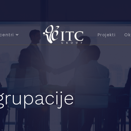
centri
Projekti
Ok
grupacije