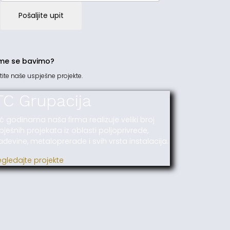
Pošaljite upit
me se bavimo?
tite naše uspješne projekte.
TC Grupacija
ć godinama naša firma realizuje veliki broj
pješnih projekata iz oblasti poljoprivrede,
ađevine, metaloprerade i svih vrsta instalacija.
egledajte projekte