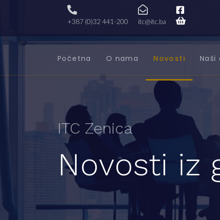
+387 (0)32 441-200
itc@itc.ba
Početna
O nama
Novosti
Naši 
ITC Zenica
Novosti iz 