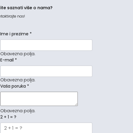
lite saznati više o nama?
taktirajte nas!
Ime i prezime
*
Obavezna polja.
E-mail
*
Obavezna polja.
Vaša poruka
*
Obavezna polja.
2 + 1 = ?