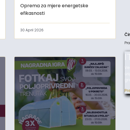
Oprema za mjere energetske
efikasnosti
30 April 2026
Či
Pra
I
Ve
us
gr
Pr