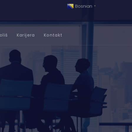
Bosnian
▼
oliš
Karijera
Kontakt