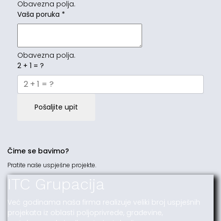
Obavezna polja.
Vaša poruka
*
Obavezna polja.
2 + 1 = ?
Pošaljite upit
Čime se bavimo?
Pratite naše uspješne projekte.
ITC Grupacija
Već godinama naša firma realizuje veliki broj uspješnih
projekata iz oblasti poljoprivrede, građevine,