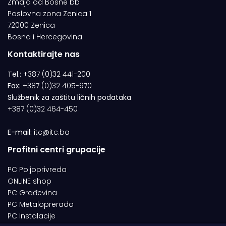
Zmaja od Bosne bb
Poslovna zona Zenica 1
72000 Zenica
Bosna i Hercegovina
Kontaktirajte nas
Tel.:
+387 (0)32 441-200
Fax:
+387 (0)32 405-970
Službenik za zaštitu ličnih podataka
+387 (0)32 464-450
E-mail:
itc@itc.ba
Profitni centri grupacije
PC Poljoprivreda
ONLINE shop
PC Građevina
PC Metaloprerada
PC Instalacije