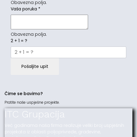
Obavezna polja.
Vaša poruka
*
Obavezna polja.
2 + 1 = ?
Pošaljite upit
Čime se bavimo?
Pratite naše uspješne projekte.
ITC Grupacija
Već godinama naša firma realizuje veliki broj uspješnih
projekata iz oblasti poljoprivrede, građevine,