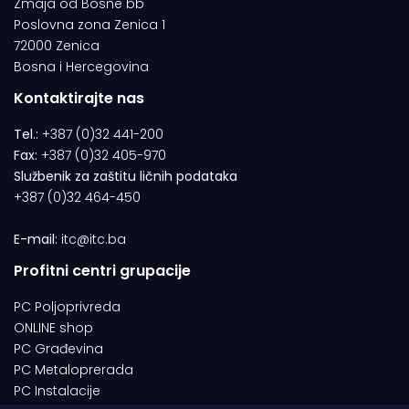
Zmaja od Bosne bb
Poslovna zona Zenica 1
72000 Zenica
Bosna i Hercegovina
Kontaktirajte nas
Tel.:
+387 (0)32 441-200
Fax:
+387 (0)32 405-970
Službenik za zaštitu ličnih podataka
+387 (0)32 464-450
E-mail:
itc@itc.ba
Profitni centri grupacije
PC Poljoprivreda
ONLINE shop
PC Građevina
PC Metaloprerada
PC Instalacije