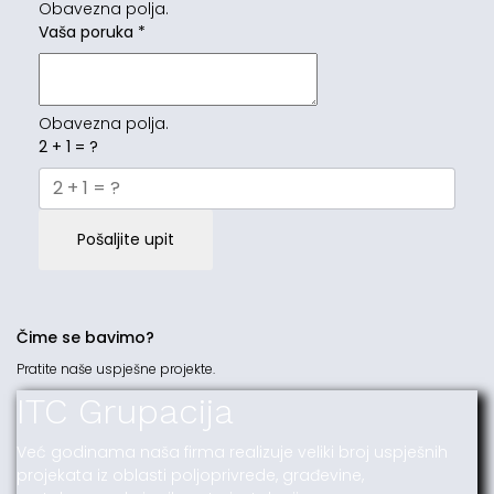
Obavezna polja.
Vaša poruka
*
Obavezna polja.
2 + 1 = ?
Pošaljite upit
Čime se bavimo?
Pratite naše uspješne projekte.
ITC Grupacija
Već godinama naša firma realizuje veliki broj uspješnih
projekata iz oblasti poljoprivrede, građevine,