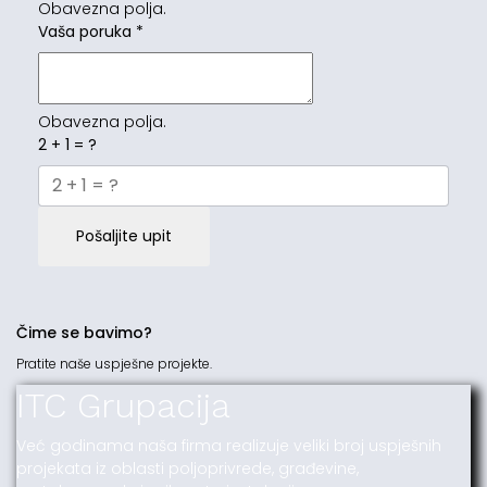
Obavezna polja.
Vaša poruka
*
Obavezna polja.
2 + 1 = ?
Pošaljite upit
Čime se bavimo?
Pratite naše uspješne projekte.
ITC Grupacija
Već godinama naša firma realizuje veliki broj uspješnih
projekata iz oblasti poljoprivrede, građevine,