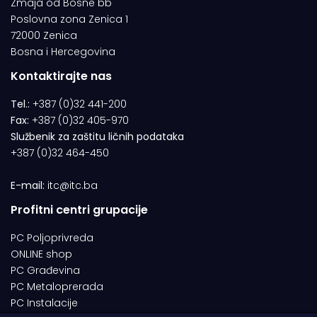
Zmaja od Bosne bb
Poslovna zona Zenica 1
72000 Zenica
Bosna i Hercegovina
Kontaktirajte nas
Tel.:
+387 (0)32 441-200
Fax:
+387 (0)32 405-970
Službenik za zaštitu ličnih podataka
+387 (0)32 464-450
E-mail:
itc@itc.ba
Profitni centri grupacije
PC Poljoprivreda
ONLINE shop
PC Građevina
PC Metaloprerada
PC Instalacije