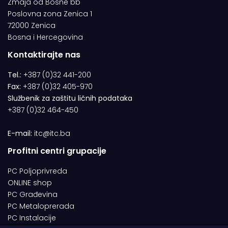
Zmaja od Bosne bb
Poslovna zona Zenica 1
72000 Zenica
Bosna i Hercegovina
Kontaktirajte nas
Tel.:
+387 (0)32 441-200
Fax:
+387 (0)32 405-970
Službenik za zaštitu ličnih podataka
+387 (0)32 464-450
E-mail:
itc@itc.ba
Profitni centri grupacije
PC Poljoprivreda
ONLINE shop
PC Građevina
PC Metaloprerada
PC Instalacije