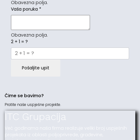
Obavezna polja.
Vaša poruka
*
Obavezna polja.
2 + 1 = ?
Pošaljite upit
Čime se bavimo?
Pratite naše uspješne projekte.
ITC Grupacija
Već godinama naša firma realizuje veliki broj uspješnih
projekata iz oblasti poljoprivrede, građevine,